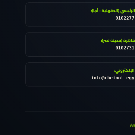
الرئيسي (الدقهلية - أجا):
0102277
قاهرة (مدينة نصر):
0102731
 الإلكتروني:
info@rheinol-egy
Ar