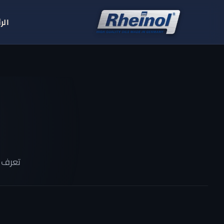
Ski
t
الر
conten
تعرف على شركة Rheinol ال