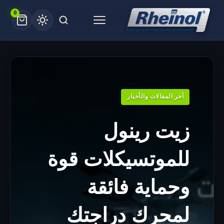
Ski
0
Menu
t
conten
آخر المقالات والأخبار
زيت رينول
للموتسيكلات قوة
وحماية فائقة
لمحرك دراجتك