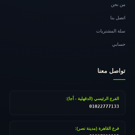
من نحن
اتصل بنا
سلة المشتريات
حسابي
تواصل معنا
الفرع الرئيسي (الدقهلية - أجا):
01022777133
فرع القاهرة (مدينة نصر):