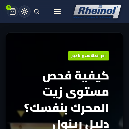
Ski
0
t
Menu
conten
آخر المقالات والأخبار
كيفية فحص
مستوى زيت
المحرك بنفسك؟
دليل رينول