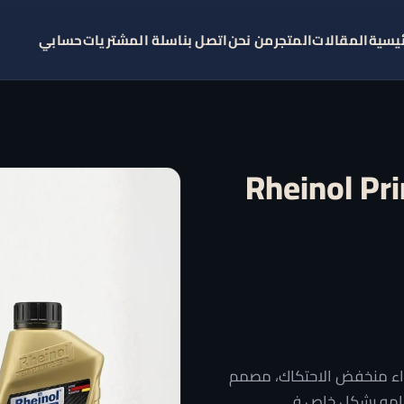
ئيسية
المقالات
المتجر
من نحن
اتصل بنا
سلة المشتريات
حسابي
Rheinol Primus M
طاق
لسعر:
ن
أداء منخفض الاحتكاك، مصمم
خدامه بشكل خاص في