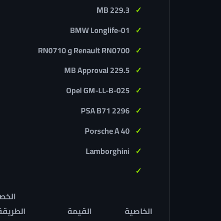
MB 229.3
BMW Longlife-01
Renault RN0700 و RN0710
MB Approval 229.5
Opel GM-LL-B-025
PSA B71 2296
Porsche A 40
Lamborghini
الخصائص ا
الخاصية
القيمة
الطريقة