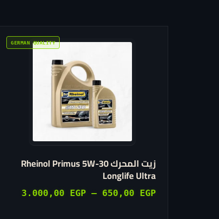
هناك
العديد
من
الأشكال
المختلفة
لهذا
المنتج.
يمكن
اختيار
زيت المحرك Rheinol Primus 5W-30
الخيارات
Longlife Ultra
على
صفحة
نطاق
3.000,00
EGP
–
650,00
EGP
المنتج
السعر