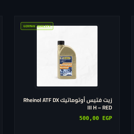
هناك
العديد
من
الأشكال
المختلفة
لهذا
المنتج.
يمكن
اختيار
زيت فتيس أوتوماتيك Rheinol ATF DX
الخيارات
III H – RED
على
صفحة
500,00
EGP
المنتج
: