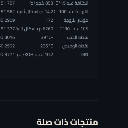
الكثافة عند 15°C
853 كجم/م³
 51 757
اللزوجة عند 100°C
14.2 م.باسكال.ثانية
 51 562
مؤشر اللزوجة
172
SO 2909
CCS عند -30°C
6260 م.باسكال.ثانية
 51 377
نقطة الصب
-39°C
SO 3016
نقطة الوميض
226°C
S0 2592
TBN
10.2 مجم KOH/جم
SO 3771
منتجات ذات صلة