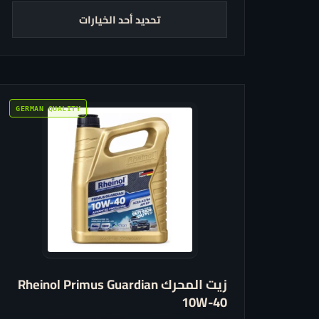
من
تحديد أحد الخيارات
خلال
هناك
العديد
من
الأشكال
المختلفة
لهذا
المنتج.
يمكن
اختيار
زيت المحرك Rheinol Primus Guardian
الخيارات
10W-40
على