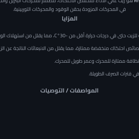
هو زيت عالي الأداء منخفض الاحتكاك، مصمم لمحركات البنزين وال
في المحركات المزودة بحقن الوقود والمحركات التوربينية.
المزايا
ى في درجات حرارة أقل من -30°C، مما يقلل من استهلاك الوقود.
صائص احتكاك منخفضة ممتازة، مما يقلل من الانبعاثات الناتجة عن الزي
ظافة ممتازة للمحرك وعمر طويل للمحرك.
في فترات الصرف الطويلة.
المواصفات / التوصيات