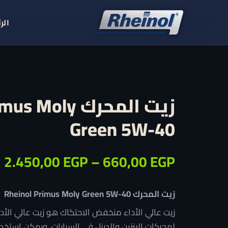
Ski
t
الر
conten
زيت المحرك oly
Green 5W-40
ن
2.450,00
EGP
–
660,00
EGP
ا
زيت المحرك Rheinol Primus Moly Green 5W-40
م
زيت عالي الأداء منخفض الاحتكاك هو زيت عالي ال
لمحركات البنزين والديزل في السيارات، ويمكن است