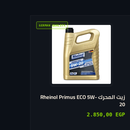
هناك
العديد
من
الأشكال
المختلفة
لهذا
المنتج.
يمكن
اختيار
زيت المحرك Rheinol Primus ECO 5W-
الخيارات
20
على
صفحة
2.850,00
EGP
المنتج