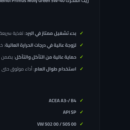
زيت المحرك Rheinol Primus Moly Green 5W-40
بدء تشغيل ممتاز في البرد
: تغذية سريعة للزيت حت
لزوجة عالية في درجات الحرارة العالية
: خ
حماية عالية من التآكل والتآكل
: يضمن ن
استخدام طوال العام
: أداء موثوق حتى 
ACEA A3-/ B4
API SP
VW 502 00 / 505 00