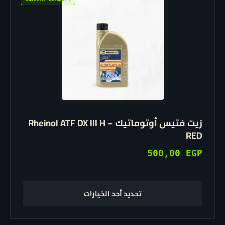
هناك
العديد
من
الأشكال
المختلفة
لهذا
المنتج.
يمكن
اختيار
زيت فتيس أوتوماتيك Rheinol ATF DX III H –
الخيارات
RED
على
صفحة
500,00
EGP
المنتج
تحديد أحد الخيارات