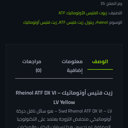
VI
رمز المنتج:
35
–
التصنيف:
زيوت الفتيس الأوتوماتيك ATF
LV
الوسوم:
rheinol
,
رينول
,
زيت فتيس ATF
,
زيت فتيس أوتوماتيك
Yellow
الوصف
معلومات
مراجعات
إضافية
(0)
زيت فتيس أوتوماتيك Rheinol ATF DX VI –
LV Yellow
Swd Rheinol ATF DX VI – LV – هو سائل ناقل حركة
أوتوماتيكي منخفض اللزوجة يعتمد على التكنولوجيا
المضافة. تم تحسين هذا لسيارات الركاب والمركبات