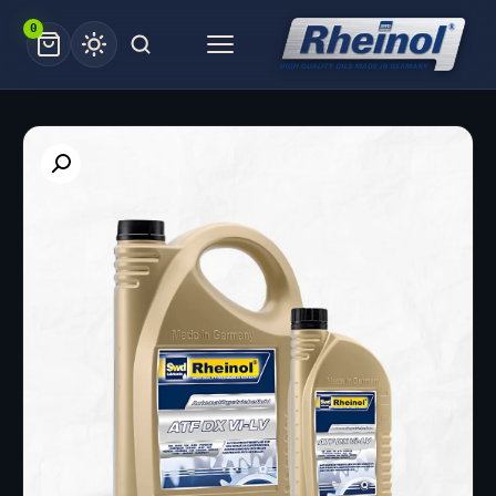
Ski
0
t
Menu
conten