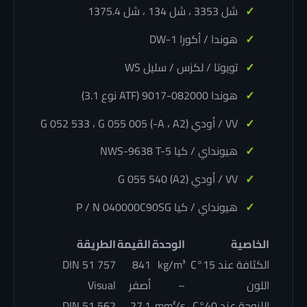
شل 3353 ، شل 134 ، شل 1375.4
هوندا / أكورا DW-1
تويوتا / لكزس / سليل WS
هوندا 082000-9017 (ATF نوع 3.1)
VV / أودي G 052 533 ، G 055 005 (-A ، A2)
هيونداي / كيا NWS-9638 T-5
VV / أودي G 055 540 (A2)
هيونداي / كيا P / N 040000C90SG
الخاصية
الوحدة
القيمة
الطريقة
الكثافة عند 15°C
kg/m³
841
DIN 51 757
اللون
–
أصفر
Visual
اللزوجة عند 40°C
mm²/s
27.1
DIN 51 562