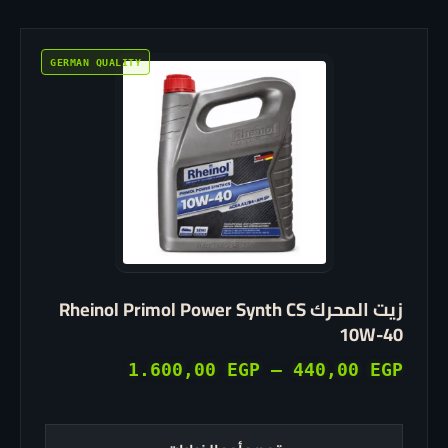
هناك
العديد
من
الأشكال
المختلفة
لهذا
المنتج.
يمكن
اختيار
زيت المحرك Rheinol Primol Power Synth CS
الخيارات
10W-40
على
صفحة
نطاق
1.600,00
EGP
–
440,00
EGP
المنتج
السعر:
من